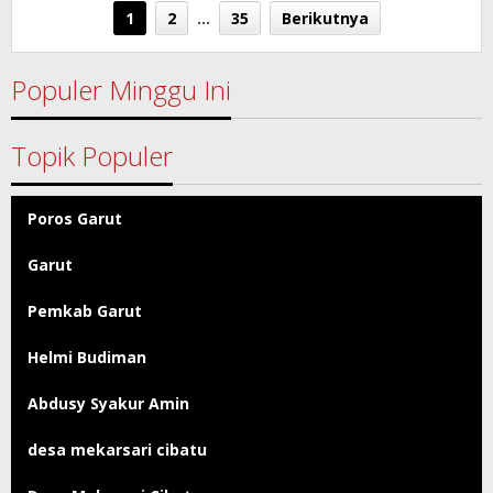
Garut
1
2
…
35
Berikutnya
Populer Minggu Ini
Topik Populer
Poros Garut
Garut
Pemkab Garut
Helmi Budiman
Abdusy Syakur Amin
desa mekarsari cibatu