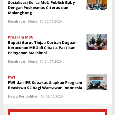
Sosialisasi Serta MoU Publish Baby
Dengan Puskesmas Citeras dan
Malangbong
Kesehatan
,
News
26/07/2026
oleh
Redaksi
Poros
Garut
Program MBG
Bupati Garut Tinjau Korban Dugaan
Keracunan MBG di Cibatu, Pastikan
Pelayanan Maksimal
Kesehatan
,
News
24/07/2026
oleh
Redaksi
Poros
Garut
PWI
PWI dan IPB Sepakat Siapkan Program
Beasiswa S2 bagi Wartawan Indonesia
News
,
Pendidikan
03/06/2026
oleh
Redaksi
Poros
Garut