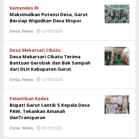
Kemendes RI
Maksimalkan Potensi Desa, Garut
Bersiap Wujudkan Desa Ekspor
Desa
,
News
12/05/2026
oleh
Redaksi
Poros
Garut
Desa Mekarsari Cibatu
Desa Mekarsari Cibatu Terima
Bantuan Gerobak dan Bak Sampah
dari DLH Kabupaten Garut
Desa
,
News
12/05/2026
oleh
Redaksi
Poros
Garut
Pelantikan Kades
Bupati Garut Lantik 5 Kepala Desa
PAW, Tekankan Amanah
danTransparan
Desa
,
News
05/05/2026
oleh
Redaksi