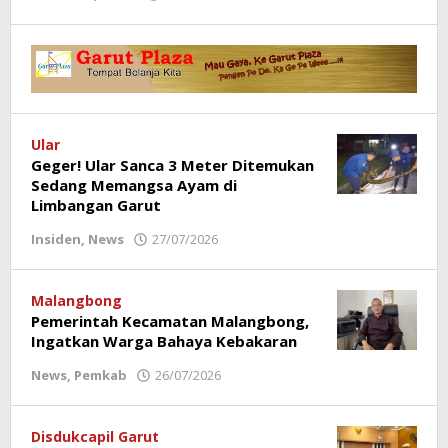
Redaksi
Poros
Garut
Ular
Geger! Ular Sanca 3 Meter Ditemukan
Sedang Memangsa Ayam di
Limbangan Garut
Insiden
,
News
27/07/2026
oleh
Redaksi
Poros
Garut
Malangbong
Pemerintah Kecamatan Malangbong,
Ingatkan Warga Bahaya Kebakaran
News
,
Pemkab
26/07/2026
oleh
Redaksi
Poros
Garut
Disdukcapil Garut