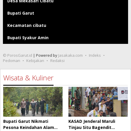
Desa Mekasari Cibatu
Bupati Garut
Kecamatan cibatu
Bupati Syakur Amin
© PorosGarut.id
| Powered by
Jasakaka.com
Indeks
Pedoman
Kebijakan
Redaksi
Wisata & Kuliner
Bupati Garut Nikmati
KASAD Jenderal Maruli
Pesona Keindahan Alam…
Tinjau Situ Bagendit…