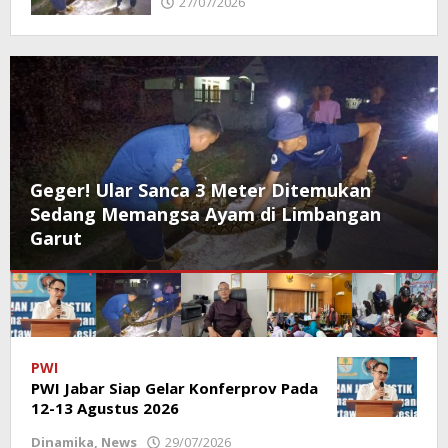
27/07/2026
Pemerintah Kecamatan Malangbong,
Ingatkan Warga Bahaya Kebakaran
Poros
PWI
PWI Jabar Siap Gelar Konferprov Pada
Garut
12-13 Agustus 2026
Dinamika
,
News
29/07/2026
oleh