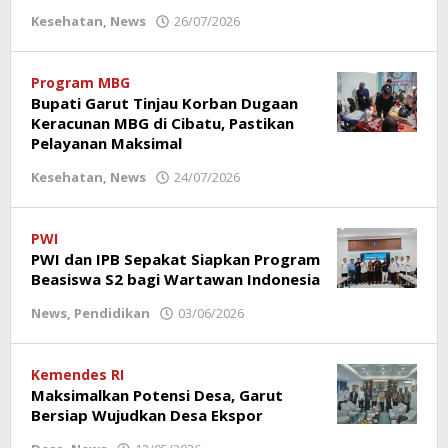
Kesehatan
,
News
26/07/2026
oleh
Redaksi
Poros
Garut
Program MBG
Bupati Garut Tinjau Korban Dugaan
Keracunan MBG di Cibatu, Pastikan
Pelayanan Maksimal
Kesehatan
,
News
24/07/2026
oleh
Redaksi
Poros
Garut
PWI
PWI dan IPB Sepakat Siapkan Program
Beasiswa S2 bagi Wartawan Indonesia
News
,
Pendidikan
03/06/2026
oleh
Redaksi
Poros
Garut
Kemendes RI
Maksimalkan Potensi Desa, Garut
Bersiap Wujudkan Desa Ekspor