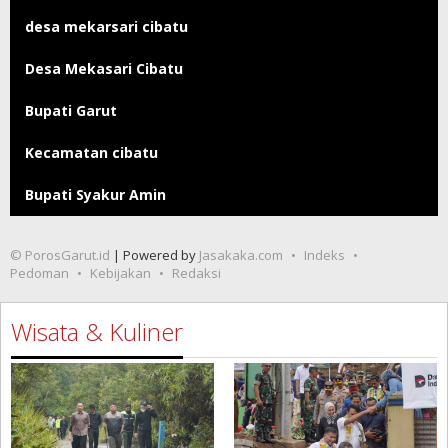
desa mekarsari cibatu
Desa Mekasari Cibatu
Bupati Garut
Kecamatan cibatu
Bupati Syakur Amin
© PorosGarut.id
| Powered by
Jasakaka.com
Indeks
Pedoman
Kebijakan
Redaksi
Wisata & Kuliner