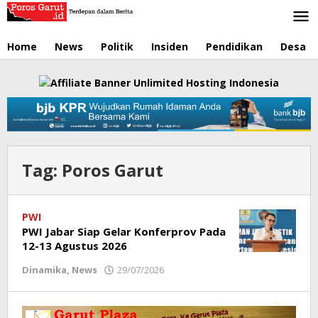
Lewati
ke
konten
Home
News
Politik
Insiden
Pendidikan
Desa
Tag:
Poros Garut
PWI
PWI Jabar Siap Gelar Konferprov Pada
12-13 Agustus 2026
Dinamika
,
News
29/07/2026
oleh
Redaksi
Poros
Garut