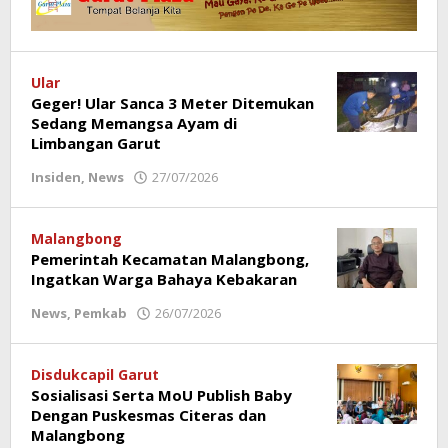
Ular
Geger! Ular Sanca 3 Meter Ditemukan
Sedang Memangsa Ayam di
Limbangan Garut
Insiden
,
News
27/07/2026
oleh
Redaksi
Poros
Garut
Malangbong
Pemerintah Kecamatan Malangbong,
Ingatkan Warga Bahaya Kebakaran
News
,
Pemkab
26/07/2026
oleh
Redaksi
Poros
Garut
Disdukcapil Garut
Sosialisasi Serta MoU Publish Baby
Dengan Puskesmas Citeras dan
Malangbong