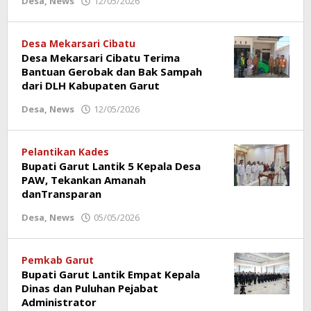
Desa
,
News
12/05/2026
oleh
Redaksi
Poros
Garut
Desa Mekarsari Cibatu
Desa Mekarsari Cibatu Terima
Bantuan Gerobak dan Bak Sampah
dari DLH Kabupaten Garut
Desa
,
News
12/05/2026
oleh
Redaksi
Poros
Garut
Pelantikan Kades
Bupati Garut Lantik 5 Kepala Desa
PAW, Tekankan Amanah
danTransparan
Desa
,
News
05/05/2026
oleh
Redaksi
Poros
Garut
Pemkab Garut
Bupati Garut Lantik Empat Kepala
Dinas dan Puluhan Pejabat
Administrator