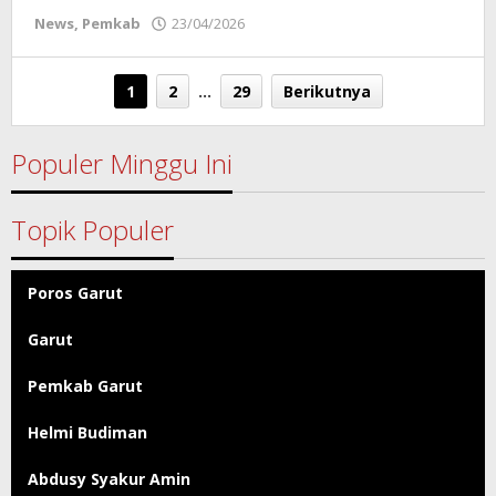
News
,
Pemkab
23/04/2026
oleh
Redaksi
Poros
Garut
1
2
…
29
Berikutnya
Populer Minggu Ini
Topik Populer
Poros Garut
Garut
Pemkab Garut
Helmi Budiman
Abdusy Syakur Amin