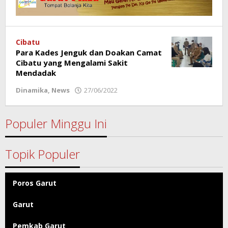
Cibatu
Para Kades Jenguk dan Doakan Camat
Cibatu yang Mengalami Sakit
Mendadak
Dinamika
,
News
27/06/2022
oleh
Redaksi
Poros
Garut
Populer Minggu Ini
Topik Populer
Poros Garut
Garut
Pemkab Garut