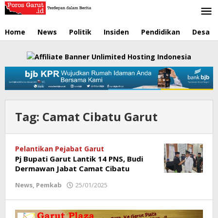
Lewati
ke
konten
Home
News
Politik
Insiden
Pendidikan
Desa
Tag:
Camat Cibatu Garut
Pelantikan Pejabat Garut
Pj Bupati Garut Lantik 14 PNS, Budi
Dermawan Jabat Camat Cibatu
News
,
Pemkab
25/01/2025
oleh
Redaksi
Poros
Garut