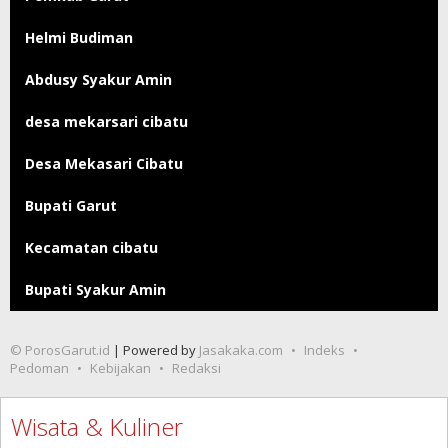
Helmi Budiman
Abdusy Syakur Amin
desa mekarsari cibatu
Desa Mekasari Cibatu
Bupati Garut
Kecamatan cibatu
Bupati Syakur Amin
© PorosGarut.id
| Powered by
Jasakaka.com
Indeks
Pedoman
Kebijakan
Redaksi
Wisata & Kuliner