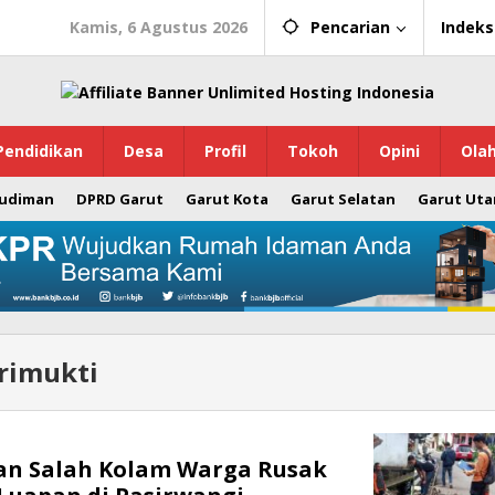
Kamis, 6 Agustus 2026
Pencarian
Indeks
Pendidikan
Desa
Profil
Tokoh
Opini
Ola
Budiman
DPRD Garut
Garut Kota
Garut Selatan
Garut Uta
rimukti
an Salah Kolam Warga Rusak