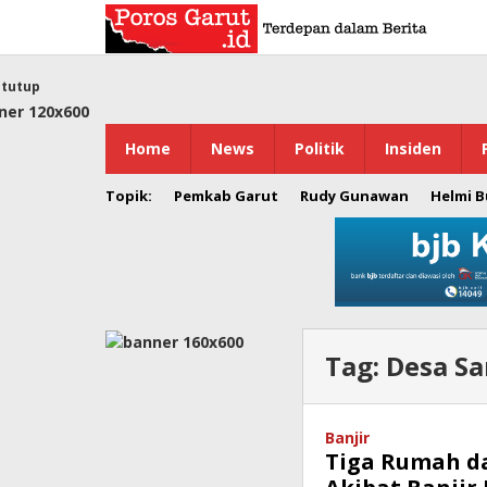
Lewati
ke
konten
tutup
Home
News
Politik
Insiden
Topik:
Pemkab Garut
Rudy Gunawan
Helmi 
Tag:
Desa Sa
Banjir
Tiga Rumah d