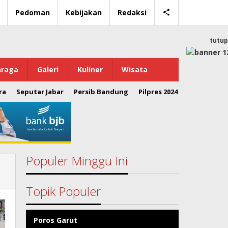
Pedoman
Kebijakan
Redaksi
tutup
hraga
Galeri
Kuliner
Wisata
ra
Seputar Jabar
Persib Bandung
Pilpres 2024
Populer Minggu Ini
Topik Populer
Poros Garut