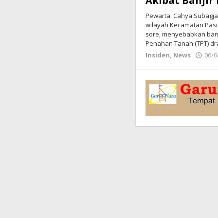
Akibat Banjir
Pewarta: Cahya Subagj
wilayah Kecamatan Pasi
sore, menyebabkan ban
Penahan Tanah (TPT) dr
Insiden
,
News
06/0