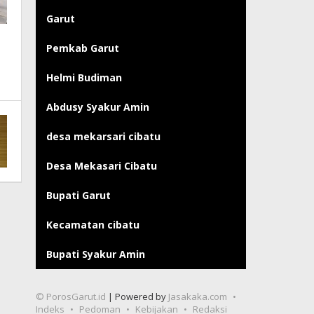
Garut
Pemkab Garut
Helmi Budiman
Abdusy Syakur Amin
desa mekarsari cibatu
Desa Mekasari Cibatu
Bupati Garut
Kecamatan cibatu
Bupati Syakur Amin
© PorosGarut.id
| Powered by
Jasakaka.com
Indeks
Pedoman
Kebijakan
Redaksi