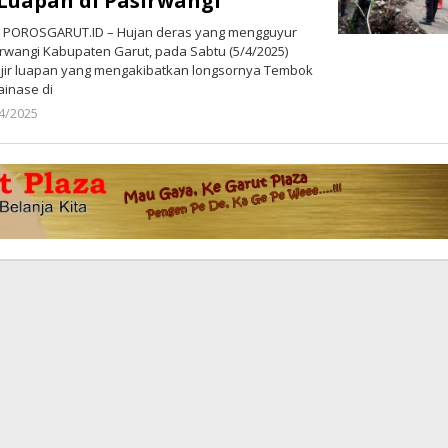
 Luapan di Pasirwangi
a POROSGARUT.ID – Hujan deras yang mengguyur
rwangi Kabupaten Garut, pada Sabtu (5/4/2025)
jir luapan yang mengakibatkan longsornya Tembok
ainase di
4/2025
oleh
Redaksi
Poros
Garut