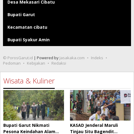
Desa Mekasari Cibatu
Bupati Garut
Kecamatan cibatu
Bupati Syakur Amin
© PorosGarut.id
| Powered by
Jasakaka.com
Indeks
Pedoman
Kebijakan
Redaksi
Wisata & Kuliner
Bupati Garut Nikmati
KASAD Jenderal Maruli
Pesona Keindahan Alam…
Tinjau Situ Bagendit…