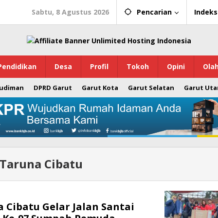
Sabtu, 8 Agustus 2026
Pencarian
Indeks
Pendidikan
Desa
Profil
Tokoh
Opini
Ola
Budiman
DPRD Garut
Garut Kota
Garut Selatan
Garut Uta
Taruna Cibatu
 Cibatu Gelar Jalan Santai