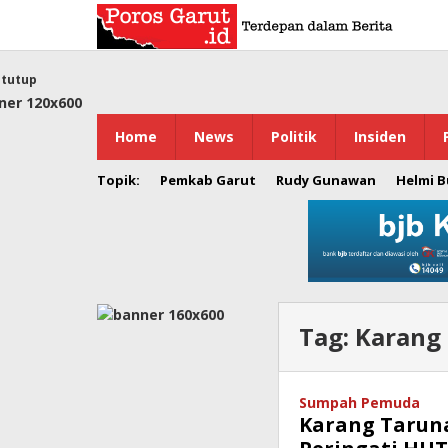
Lewati
ke
konten
tutup
Home
News
Politik
Insiden
Topik:
Pemkab Garut
Rudy Gunawan
Helmi 
Tag:
Karang 
Sumpah Pemuda
Karang Taruna