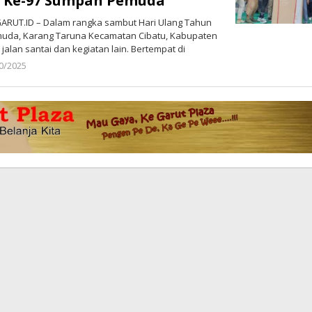
T Ke-97 Sumpah Pemuda
ARUT.ID – Dalam rangka sambut Hari Ulang Tahun
muda, Karang Taruna Kecamatan Cibatu, Kabupaten
jalan santai dan kegiatan lain. Bertempat di
0/2025
oleh
Redaksi
Poros
Garut