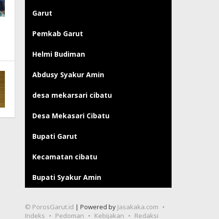
Garut
Pemkab Garut
Helmi Budiman
Abdusy Syakur Amin
desa mekarsari cibatu
Desa Mekasari Cibatu
Bupati Garut
Kecamatan cibatu
Bupati Syakur Amin
© PorosGarut.id
| Powered by
Jasakaka.com
Indeks
Pedoman
Kebijakan
Redaksi