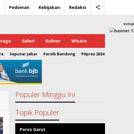
Pedoman
Kebijakan
Redaksi
tutup
hraga
Galeri
Kuliner
Wisata
ra
Seputar Jabar
Persib Bandung
Pilpres 2024
Populer Minggu Ini
Topik Populer
Poros Garut