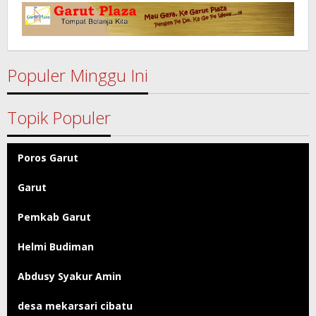
Garut
Populer Minggu Ini
Topik Populer
Poros Garut
Garut
Pemkab Garut
Helmi Budiman
Abdusy Syakur Amin
desa mekarsari cibatu