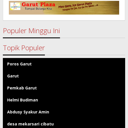
Garut
Populer Minggu Ini
Topik Populer
Poros Garut
Garut
Pemkab Garut
Helmi Budiman
Abdusy Syakur Amin
desa mekarsari cibatu