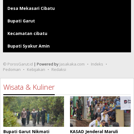
Desa Mekasari Cibatu
Bupati Garut
Kecamatan cibatu
Bupati Syakur Amin
© PorosGarut.id
| Powered by
Jasakaka.com
Indeks
Pedoman
Kebijakan
Redaksi
Wisata & Kuliner
Bupati Garut Nikmati
KASAD Jenderal Maruli