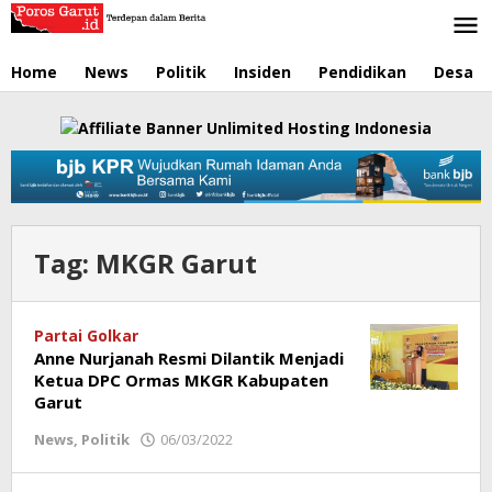
Lewati
ke
konten
Home
News
Politik
Insiden
Pendidikan
Desa
Tag:
MKGR Garut
Partai Golkar
Anne Nurjanah Resmi Dilantik Menjadi
Ketua DPC Ormas MKGR Kabupaten
Garut
News
,
Politik
06/03/2022
oleh
Redaksi
Poros