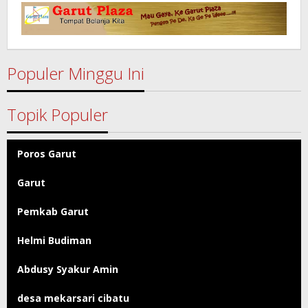
Garut
Populer Minggu Ini
Topik Populer
Poros Garut
Garut
Pemkab Garut
Helmi Budiman
Abdusy Syakur Amin
desa mekarsari cibatu