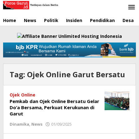
Lewati
ke
konten
Home
News
Politik
Insiden
Pendidikan
Desa
Tag:
Ojek Online Garut Bersatu
Ojek Online
Pemkab dan Ojek Online Bersatu Gelar
Do’a Bersama, Perkuat Kerukunan di
Garut
Dinamika
,
News
01/09/2025
oleh
Redaksi
Poros