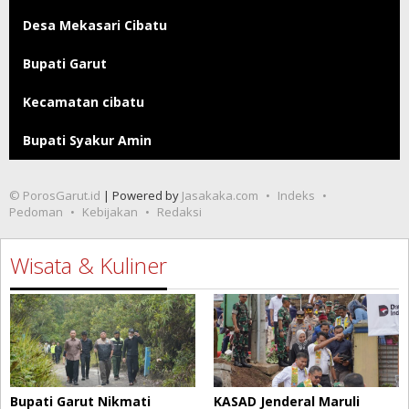
Desa Mekasari Cibatu
Bupati Garut
Kecamatan cibatu
Bupati Syakur Amin
© PorosGarut.id
| Powered by
Jasakaka.com
Indeks
Pedoman
Kebijakan
Redaksi
Wisata & Kuliner
Bupati Garut Nikmati
KASAD Jenderal Maruli