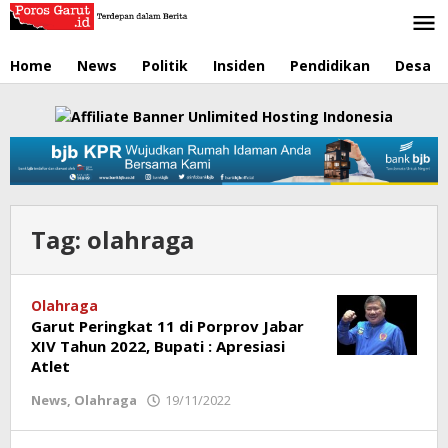
Lewati
ke
konten
Home
News
Politik
Insiden
Pendidikan
Desa
Tag:
olahraga
Olahraga
Garut Peringkat 11 di Porprov Jabar
XIV Tahun 2022, Bupati : Apresiasi
Atlet
News
,
Olahraga
19/11/2022
oleh
Redaksi
Poros