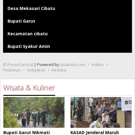
Desa Mekasari Cibatu
Bupati Garut
Kecamatan cibatu
Bupati Syakur Amin
© PorosGarut.id
| Powered by
Jasakaka.com
Indeks
Pedoman
Kebijakan
Redaksi
Wisata & Kuliner
Bupati Garut Nikmati
KASAD Jenderal Maruli