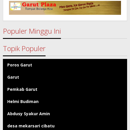
Garut
Populer Minggu Ini
Topik Populer
Poros Garut
Garut
Pemkab Garut
Helmi Budiman
Abdusy Syakur Amin
desa mekarsari cibatu