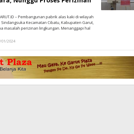
ra, Nunggu Proses Perizinan
RUT.ID – Pembangunan pabrik alas kaki di wilayah
 Sindangsuka Kecamatan Cibatu, Kabupaten Garut,
na masalah perizinan lingkungan. Menanggapi hal
/01/2024
oleh
Redaksi
Poros
Garut