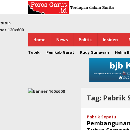
Lewati
ke
konten
tutup
Home
News
Politik
Insiden
Topik:
Pemkab Garut
Rudy Gunawan
Helmi 
Tag:
Pabrik 
Pabrik Sepatu
Pembangunan 