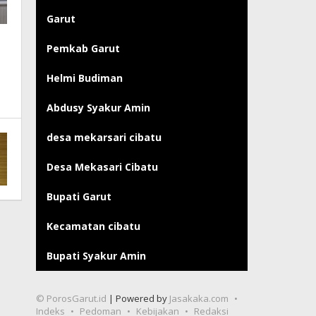
Garut
Pemkab Garut
Helmi Budiman
Abdusy Syakur Amin
desa mekarsari cibatu
Desa Mekasari Cibatu
Bupati Garut
Kecamatan cibatu
Bupati Syakur Amin
© PorosGarut.id
| Powered by
Jasakaka.com
Indeks
Pedoman
Kebijakan
Redaksi