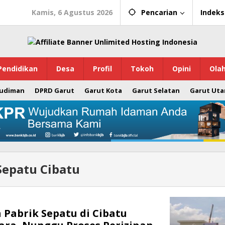
Kamis, 6 Agustus 2026
Pencarian
Indeks
Pendidikan
Desa
Profil
Tokoh
Opini
Ola
Budiman
DPRD Garut
Garut Kota
Garut Selatan
Garut Uta
Sepatu Cibatu
Pabrik Sepatu di Cibatu