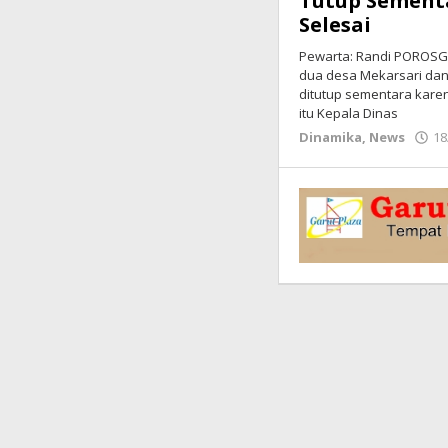
Tutup Sementa
Selesai
Pewarta: Randi POROSGA
dua desa Mekarsari dan
ditutup sementara kare
itu Kepala Dinas
Dinamika
,
News
18