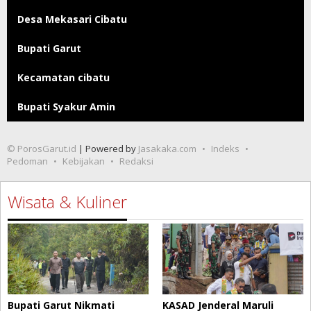
Desa Mekasari Cibatu
Bupati Garut
Kecamatan cibatu
Bupati Syakur Amin
© PorosGarut.id
| Powered by
Jasakaka.com
Indeks
Pedoman
Kebijakan
Redaksi
Wisata & Kuliner
Bupati Garut Nikmati
KASAD Jenderal Maruli