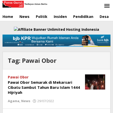
Lewati
ke
konten
Home
News
Politik
Insiden
Pendidikan
Desa
Tag:
Pawai Obor
Pawai Obor
Pawai Obor Semarak di Mekarsari
Cibatu Sambut Tahun Baru Islam 1444
Hijriyah
Agama
,
News
29/07/2022
oleh
Redaksi
Poros