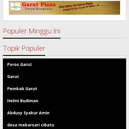
Garut
Populer Minggu Ini
Topik Populer
Poros Garut
Garut
Pemkab Garut
Helmi Budiman
Abdusy Syakur Amin
desa mekarsari cibatu