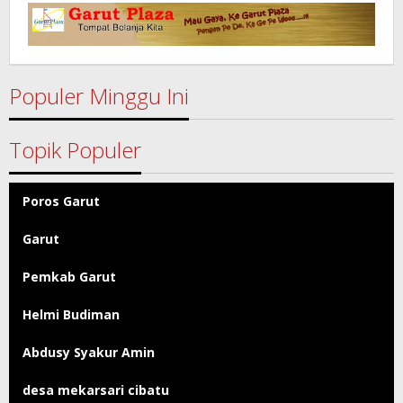
Garut
Populer Minggu Ini
Topik Populer
Poros Garut
Garut
Pemkab Garut
Helmi Budiman
Abdusy Syakur Amin
desa mekarsari cibatu