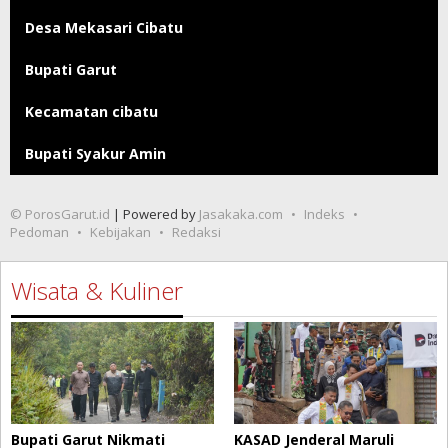
Desa Mekasari Cibatu
Bupati Garut
Kecamatan cibatu
Bupati Syakur Amin
© PorosGarut.id
| Powered by
Jasakaka.com
Indeks
Pedoman
Kebijakan
Redaksi
Wisata & Kuliner
Bupati Garut Nikmati
KASAD Jenderal Maruli