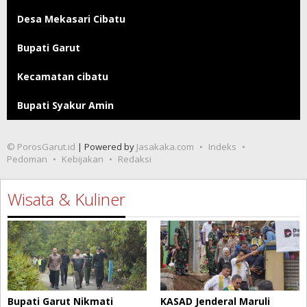
Desa Mekasari Cibatu
Bupati Garut
Kecamatan cibatu
Bupati Syakur Amin
© PorosGarut.id
| Powered by
Jasakaka.com
Indeks
Pedoman
Kebijakan
Redaksi
Wisata & Kuliner
Bupati Garut Nikmati
KASAD Jenderal Maruli