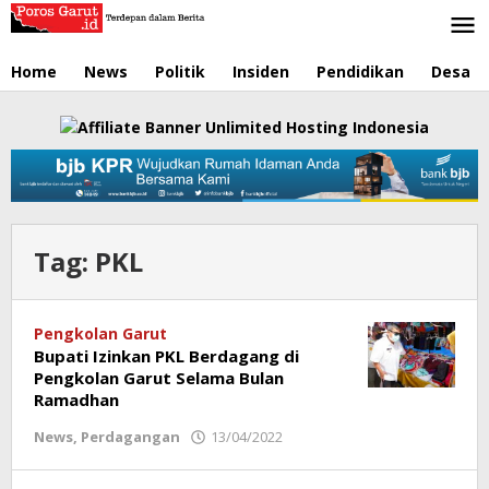
Lewati
ke
konten
Home
News
Politik
Insiden
Pendidikan
Desa
Tag:
PKL
Pengkolan Garut
Bupati Izinkan PKL Berdagang di
Pengkolan Garut Selama Bulan
Ramadhan
News
,
Perdagangan
13/04/2022
oleh
Redaksi
Poros