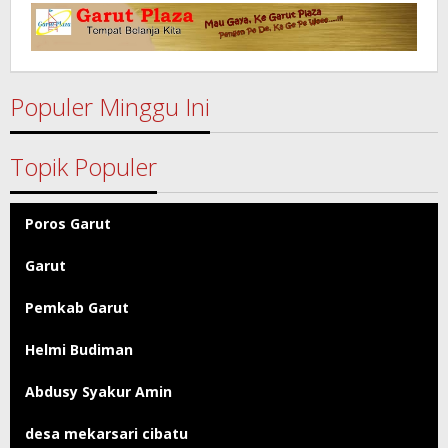
Garut
Populer Minggu Ini
Topik Populer
Poros Garut
Garut
Pemkab Garut
Helmi Budiman
Abdusy Syakur Amin
desa mekarsari cibatu