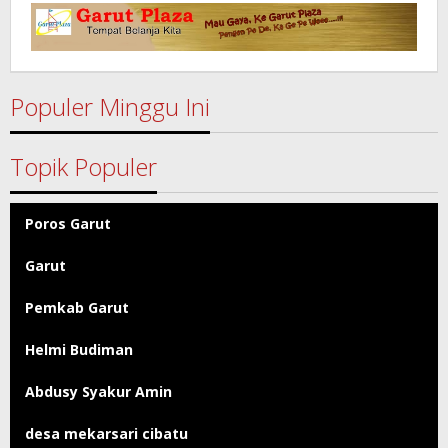
Garut
Populer Minggu Ini
Topik Populer
Poros Garut
Garut
Pemkab Garut
Helmi Budiman
Abdusy Syakur Amin
desa mekarsari cibatu