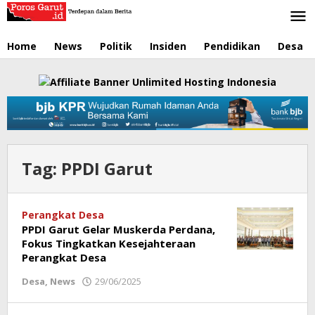
Lewati
ke
konten
Home
News
Politik
Insiden
Pendidikan
Desa
Tag:
PPDI Garut
Perangkat Desa
PPDI Garut Gelar Muskerda Perdana,
Fokus Tingkatkan Kesejahteraan
Perangkat Desa
Desa
,
News
29/06/2025
oleh
Redaksi
Poros