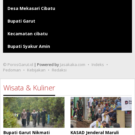
Desa Mekasari Cibatu
Bupati Garut
Kecamatan cibatu
Bupati Syakur Amin
© PorosGarut.id
| Powered by
Jasakaka.com
Indeks
Pedoman
Kebijakan
Redaksi
Wisata & Kuliner
Bupati Garut Nikmati
KASAD Jenderal Maruli