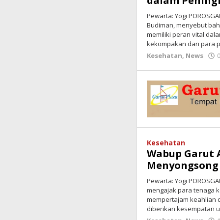
dalam Pening
Pewarta: Yogi POROSGARU
Budiman, menyebut bahw
memiliki peran vital dal
kekompakan dari para 
Kesehatan
,
News
Kesehatan
Wabup Garut A
Menyongsong 
Pewarta: Yogi POROSGARU
mengajak para tenaga k
mempertajam keahlian da
diberikan kesempatan 