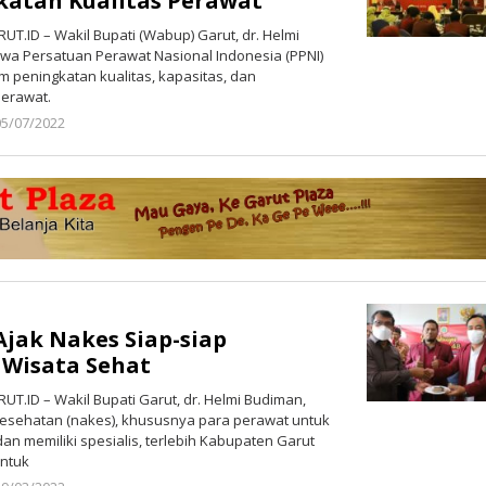
katan Kualitas Perawat
T.ID – Wakil Bupati (Wabup) Garut, dr. Helmi
a Persatuan Perawat Nasional Indonesia (PPNI)
am peningkatan kualitas, kapasitas, dan
perawat.
05/07/2022
oleh
Redaksi
Poros
Garut
jak Nakes Siap-siap
Wisata Sehat
T.ID – Wakil Bupati Garut, dr. Helmi Budiman,
esehatan (nakes), khususnya para perawat untuk
n memiliki spesialis, terlebih Kabupaten Garut
untuk