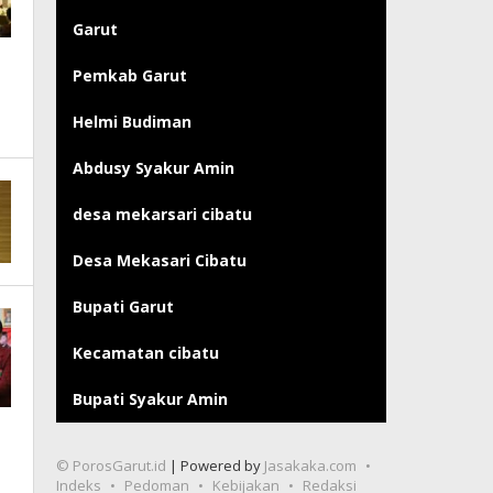
Garut
Pemkab Garut
Helmi Budiman
Abdusy Syakur Amin
desa mekarsari cibatu
Desa Mekasari Cibatu
Bupati Garut
Kecamatan cibatu
Bupati Syakur Amin
© PorosGarut.id
| Powered by
Jasakaka.com
Indeks
Pedoman
Kebijakan
Redaksi