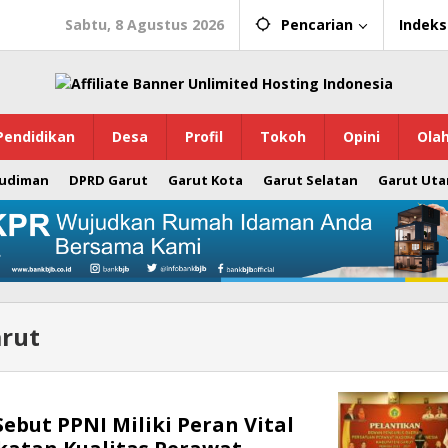
Sabtu, 8 Agustus 2026
Pencarian
Indeks
Pendidikan
Desa
Profil
Tokoh
Opini
Ola
Budiman
DPRD Garut
Garut Kota
Garut Selatan
Garut Uta
arut
ebut PPNI Miliki Peran Vital