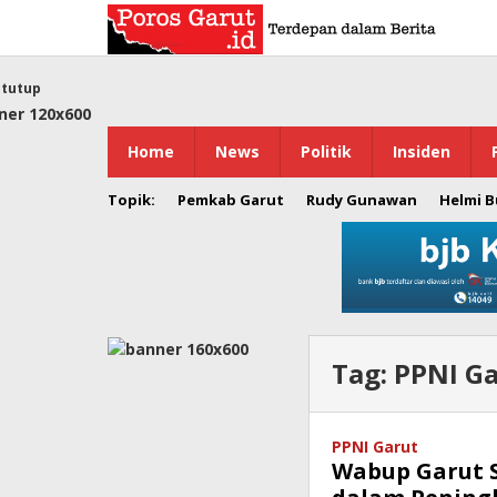
Lewati
ke
konten
tutup
Home
News
Politik
Insiden
Topik:
Pemkab Garut
Rudy Gunawan
Helmi 
Tag:
PPNI G
PPNI Garut
Wabup Garut S