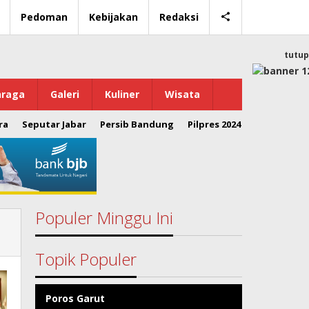
Pedoman
Kebijakan
Redaksi
tutup
hraga
Galeri
Kuliner
Wisata
ra
Seputar Jabar
Persib Bandung
Pilpres 2024
Populer Minggu Ini
Topik Populer
Poros Garut