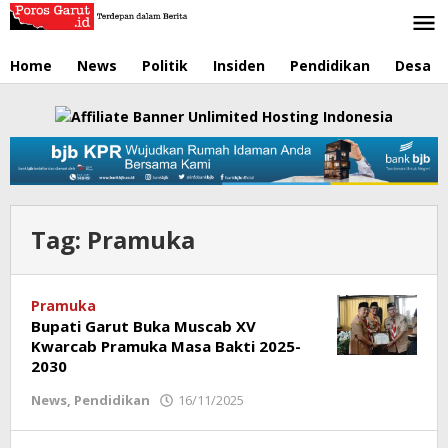
Lewati
ke
konten
Home
News
Politik
Insiden
Pendidikan
Desa
Tag:
Pramuka
Pramuka
Bupati Garut Buka Muscab XV
Kwarcab Pramuka Masa Bakti 2025-
2030
News
,
Pendidikan
16/11/2025
oleh
Redaksi
Poros