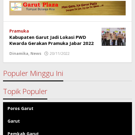
Garut
Pramuka
Kabupaten Garut Jadi Lokasi PWD
Kwarda Gerakan Pramuka Jabar 2022
Dinamika
,
News
20/11/2022
oleh
Redaksi
Poros
Garut
Populer Minggu Ini
Topik Populer
Poros Garut
Garut
Pemkab Garut