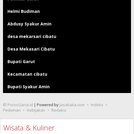
Helmi Budiman
Abdusy Syakur Amin
desa mekarsari cibatu
Desa Mekasari Cibatu
Bupati Garut
Kecamatan cibatu
Bupati Syakur Amin
© PorosGarut.id
| Powered by
Jasakaka.com
Indeks
Pedoman
Kebijakan
Redaksi
Wisata & Kuliner