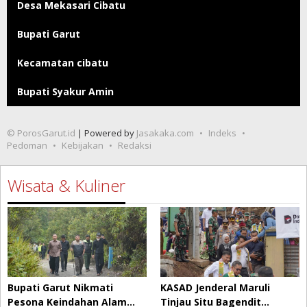
Desa Mekasari Cibatu
Bupati Garut
Kecamatan cibatu
Bupati Syakur Amin
© PorosGarut.id
| Powered by
Jasakaka.com
Indeks
Pedoman
Kebijakan
Redaksi
Wisata & Kuliner
Bupati Garut Nikmati
KASAD Jenderal Maruli
Pesona Keindahan Alam…
Tinjau Situ Bagendit…