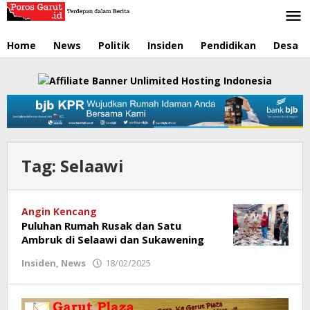
Lewati
ke
konten
Home
News
Politik
Insiden
Pendidikan
Desa
Tag:
Selaawi
Angin Kencang
Puluhan Rumah Rusak dan Satu
Ambruk di Selaawi dan Sukawening
Insiden
,
News
18/02/2025
oleh
Redaksi
Poros
Garut