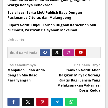
Warga Bahaya Kebakaran
Sosialisasi Serta MoU Publish Baby Dengan
Puskesmas Citeras dan Malangbong
Bupati Garut Tinjau Korban Dugaan Keracunan MBG
di Cibatu, Pastikan Pelayanan Maksimal
oleh
admin
Ikuti Kami Pada
Navigasi
Pos sebelumnya
Pos berikutnya
Manjakan Lidah Anda
Pemkab Garut Akan
pos
dengan Mie Baso
Bagikan Minyak Goreng
Parahyangan
Gratis Bagi Lansia Yang
Melaksanakan Vaksinasi
Dosis Kedua