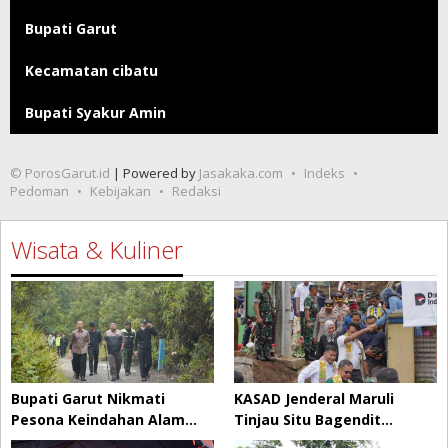
Bupati Garut
Kecamatan cibatu
Bupati Syakur Amin
© PorosGarut.id
| Powered by
Jasakaka.com
Indeks
Pedoman
Kebijakan
Redaksi
Wisata & Kuliner
Bupati Garut Nikmati
KASAD Jenderal Maruli
Pesona Keindahan Alam…
Tinjau Situ Bagendit…