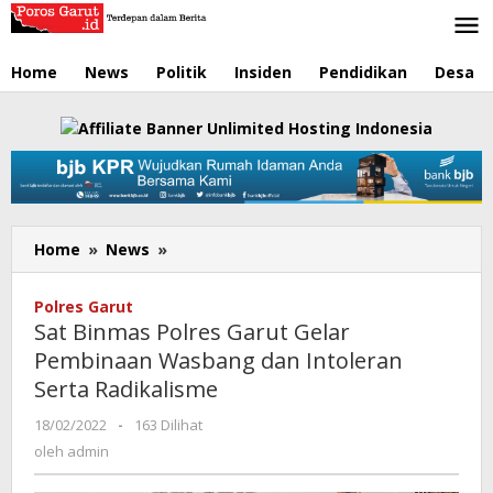
Lewati
ke
konten
Home
News
Politik
Insiden
Pendidikan
Desa
Home
»
News
»
Sat
Binmas
Polres
Polres Garut
Garut
Sat Binmas Polres Garut Gelar
Gelar
Pembinaan Wasbang dan Intoleran
Pembinaan
Serta Radikalisme
Wasbang
dan
18/02/2022
oleh
-
163 Dilihat
Intoleran
admin
oleh
admin
Serta
Radikalisme