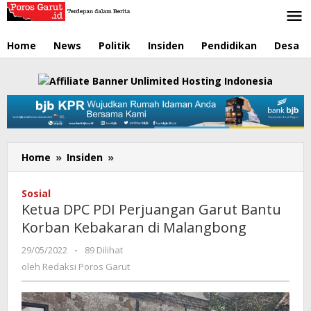
Lewati
ke
konten
Home
News
Politik
Insiden
Pendidikan
Desa
Home
»
Insiden
»
Ketua
DPC
PDI
Sosial
Perjuangan
Ketua DPC PDI Perjuangan Garut Bantu
Garut
Korban Kebakaran di Malangbong
Bantu
Korban
29/05/2022
oleh
-
89 Dilihat
Kebakaran
Redaksi
oleh
Redaksi Poros Garut
di
Poros
Malangbong
Garut