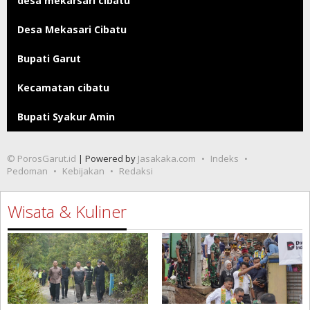
desa mekarsari cibatu
Desa Mekasari Cibatu
Bupati Garut
Kecamatan cibatu
Bupati Syakur Amin
© PorosGarut.id
| Powered by
Jasakaka.com
Indeks
Pedoman
Kebijakan
Redaksi
Wisata & Kuliner