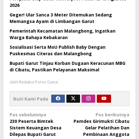
2026
Geger! Ular Sanca 3 Meter Ditemukan Sedang
Memangsa Ayam di Limbangan Garut
Pemerintah Kecamatan Malangbong, Ingatkan
Warga Bahaya Kebakaran
Sosialisasi Serta MoU Publish Baby Dengan
Puskesmas Citeras dan Malangbong
Bupati Garut Tinjau Korban Dugaan Keracunan MBG
di Cibatu, Pastikan Pelayanan Maksimal
oleh
Redaksi Poros Garut
Ikuti Kami Pada
Navigasi
Pos sebelumnya
Pos berikutnya
230 Peserta Bimtek
Pemdes Girimukti Cibatu
pos
Sistem Keuangan Desa
Gelar Pelatihan Dan
Dilepas Bupati Garut
Pembinaan Anggota