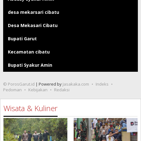
desa mekarsari cibatu
Desa Mekasari Cibatu
Bupati Garut
Kecamatan cibatu
Bupati Syakur Amin
© PorosGarut.id
| Powered by
Jasakaka.com
Indeks
Pedoman
Kebijakan
Redaksi
Wisata & Kuliner