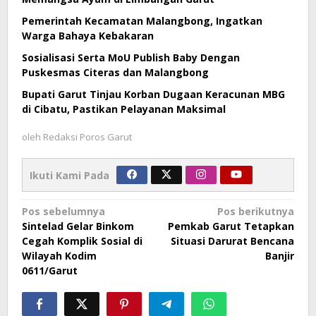
Pemerintah Kecamatan Malangbong, Ingatkan
Warga Bahaya Kebakaran
Sosialisasi Serta MoU Publish Baby Dengan
Puskesmas Citeras dan Malangbong
Bupati Garut Tinjau Korban Dugaan Keracunan MBG
di Cibatu, Pastikan Pelayanan Maksimal
oleh
Redaksi Poros Garut
Ikuti Kami Pada
Navigasi
Pos sebelumnya
Pos berikutnya
Sintelad Gelar Binkom
Pemkab Garut Tetapkan
pos
Cegah Komplik Sosial di
Situasi Darurat Bencana
Wilayah Kodim
Banjir
0611/Garut