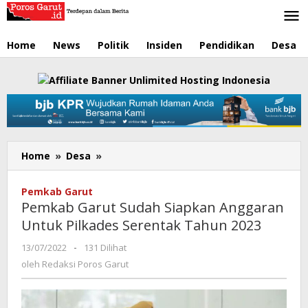
Lewati
ke
konten
Home
News
Politik
Insiden
Pendidikan
Desa
Home
»
Desa
»
Pemkab
Garut
Sudah
Pemkab Garut
Siapkan
Pemkab Garut Sudah Siapkan Anggaran
Anggaran
Untuk Pilkades Serentak Tahun 2023
Untuk
Pilkades
13/07/2022
oleh
-
131 Dilihat
Serentak
Redaksi
oleh
Redaksi Poros Garut
Tahun
Poros
2023
Garut