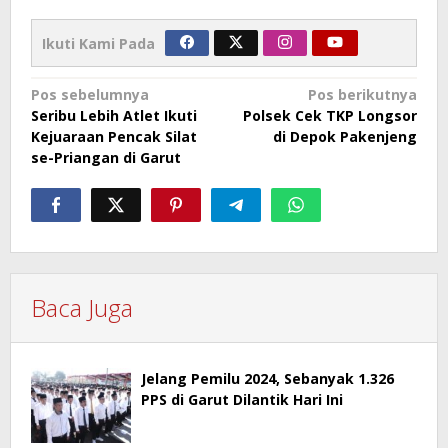
Ikuti Kami Pada
Navigasi
Pos sebelumnya
Pos berikutnya
Seribu Lebih Atlet Ikuti
Polsek Cek TKP Longsor
pos
Kejuaraan Pencak Silat
di Depok Pakenjeng
se-Priangan di Garut
Baca Juga
Jelang Pemilu 2024, Sebanyak 1.326
PPS di Garut Dilantik Hari Ini