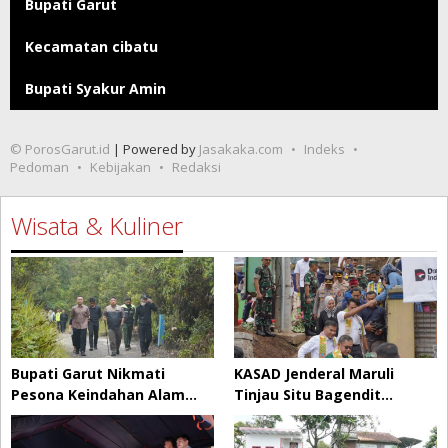
Bupati Garut
Kecamatan cibatu
Bupati Syakur Amin
© PorosGarut.id
| Powered by
Jasakaka.com
Indeks
Pedoman
Kebijakan
Redaksi
Wisata & Kuliner
Bupati Garut Nikmati
KASAD Jenderal Maruli
Pesona Keindahan Alam…
Tinjau Situ Bagendit…