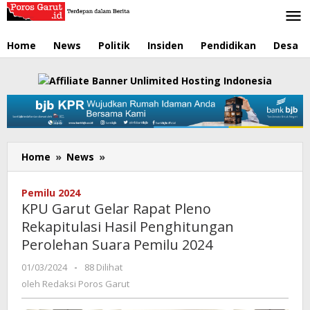
Lewati
ke
konten
Home
News
Politik
Insiden
Pendidikan
Desa
Home
»
News
»
KPU
Garut
Gelar
Pemilu 2024
Rapat
KPU Garut Gelar Rapat Pleno
Pleno
Rekapitulasi Hasil Penghitungan
Rekapitulasi
Perolehan Suara Pemilu 2024
Hasil
Penghitungan
01/03/2024
oleh
-
88 Dilihat
Perolehan
Redaksi
oleh
Redaksi Poros Garut
Suara
Poros
Pemilu
Garut