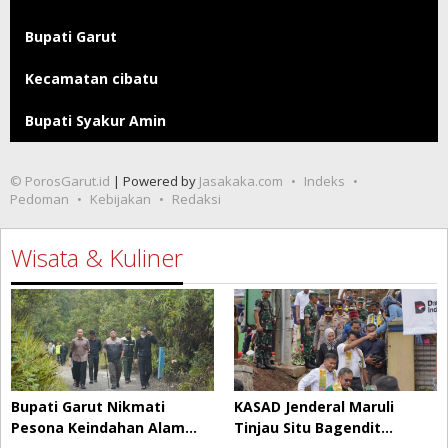
Bupati Garut
Kecamatan cibatu
Bupati Syakur Amin
© PorosGarut.id
| Powered by
Jasakaka.com
Indeks
Pedoman
Kebijakan
Redaksi
Wisata & Kuliner
Bupati Garut Nikmati
KASAD Jenderal Maruli
Pesona Keindahan Alam…
Tinjau Situ Bagendit…