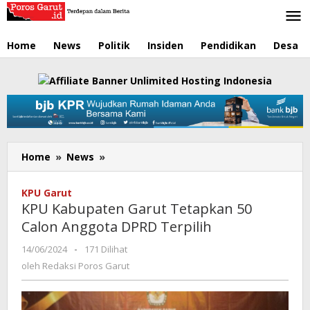
Lewati
ke
konten
Home
News
Politik
Insiden
Pendidikan
Desa
Home
»
News
»
KPU
Kabupaten
Garut
KPU Garut
Tetapkan
KPU Kabupaten Garut Tetapkan 50
50
Calon Anggota DPRD Terpilih
Calon
Anggota
14/06/2024
oleh
-
171 Dilihat
DPRD
Redaksi
oleh
Redaksi Poros Garut
Terpilih
Poros
Garut