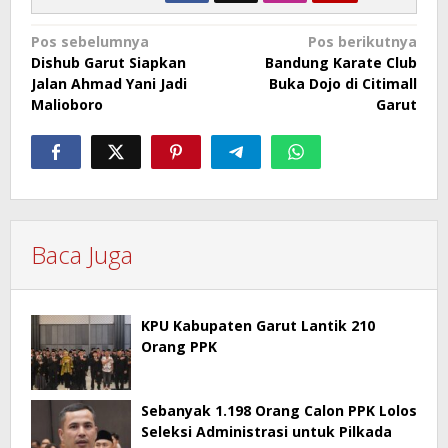
Navigasi
Pos sebelumnya
Pos berikutnya
Dishub Garut Siapkan
Bandung Karate Club
pos
Jalan Ahmad Yani Jadi
Buka Dojo di Citimall
Malioboro
Garut
Baca Juga
KPU Kabupaten Garut Lantik 210
Orang PPK
Sebanyak 1.198 Orang Calon PPK Lolos
Seleksi Administrasi untuk Pilkada