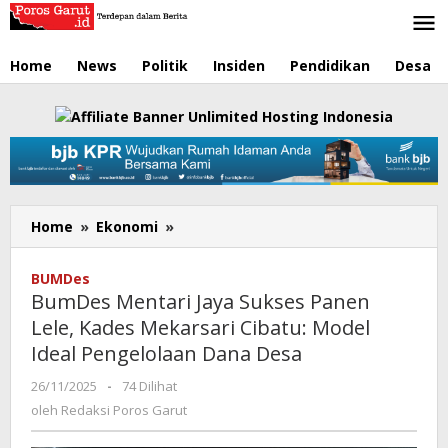
Lewati
ke
konten
Home
News
Politik
Insiden
Pendidikan
Desa
Home
»
Ekonomi
»
BumDes
Mentari
Jaya
BUMDes
Sukses
BumDes Mentari Jaya Sukses Panen
Panen
Lele, Kades Mekarsari Cibatu: Model
Lele,
Ideal Pengelolaan Dana Desa
Kades
Mekarsari
26/11/2025
oleh
-
74 Dilihat
Cibatu:
Redaksi
oleh
Redaksi Poros Garut
Model
Poros
Ideal
Garut