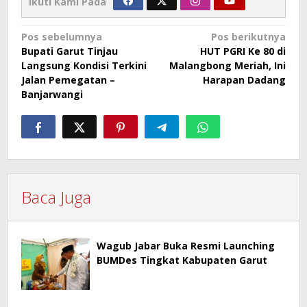
Ikuti Kami Pada
Navigasi
Pos sebelumnya
Pos berikutnya
Bupati Garut Tinjau
HUT PGRI Ke 80 di
pos
Langsung Kondisi Terkini
Malangbong Meriah, Ini
Jalan Pemegatan –
Harapan Dadang
Banjarwangi
Baca Juga
Wagub Jabar Buka Resmi Launching
BUMDes Tingkat Kabupaten Garut