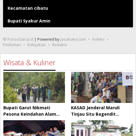
Kecamatan cibatu
Bupati Syakur Amin
© PorosGarut.id
| Powered by
Jasakaka.com
Indeks
Pedoman
Kebijakan
Redaksi
Wisata & Kuliner
Bupati Garut Nikmati
KASAD Jenderal Maruli
Pesona Keindahan Alam…
Tinjau Situ Bagendit…