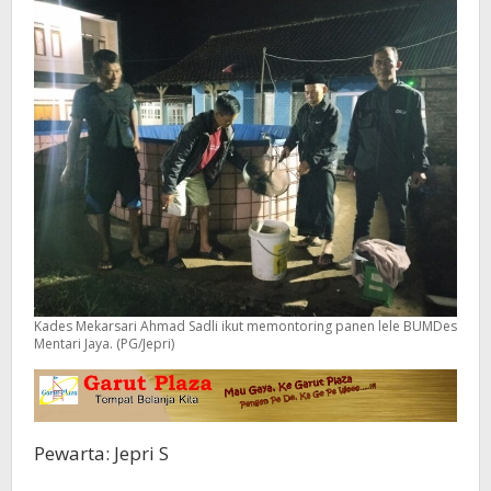
Pengelolaan
Dana
Desa
Kades Mekarsari Ahmad Sadli ikut memontoring panen lele BUMDes
Mentari Jaya. (PG/Jepri)
Pewarta: Jepri S