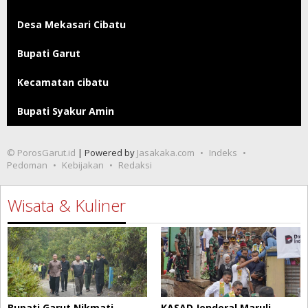
Desa Mekasari Cibatu
Bupati Garut
Kecamatan cibatu
Bupati Syakur Amin
© PorosGarut.id
| Powered by
Jasakaka.com
Indeks
Pedoman
Kebijakan
Redaksi
Wisata & Kuliner
Bupati Garut Nikmati
KASAD Jenderal Maruli