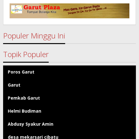
Garut
Populer Minggu Ini
Topik Populer
Poros Garut
Garut
Pemkab Garut
Helmi Budiman
Abdusy Syakur Amin
desa mekarsari cibatu