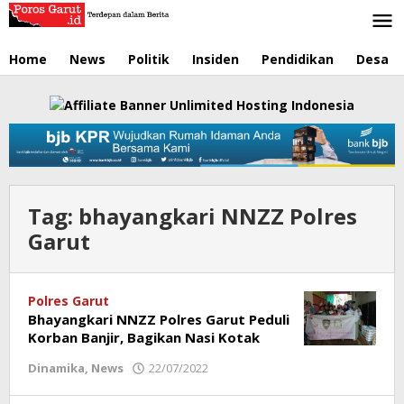
Lewati
ke
konten
Home
News
Politik
Insiden
Pendidikan
Desa
Tag:
bhayangkari NNZZ Polres
Garut
Polres Garut
Bhayangkari NNZZ Polres Garut Peduli
Korban Banjir, Bagikan Nasi Kotak
Dinamika
,
News
22/07/2022
oleh
Redaksi
Poros