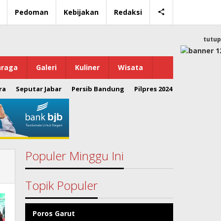
Pedoman
Kebijakan
Redaksi
tutup
hraga
Galeri
Kuliner
Wisata
ra
Seputar Jabar
Persib Bandung
Pilpres 2024
Populer Minggu Ini
Topik Populer
Poros Garut