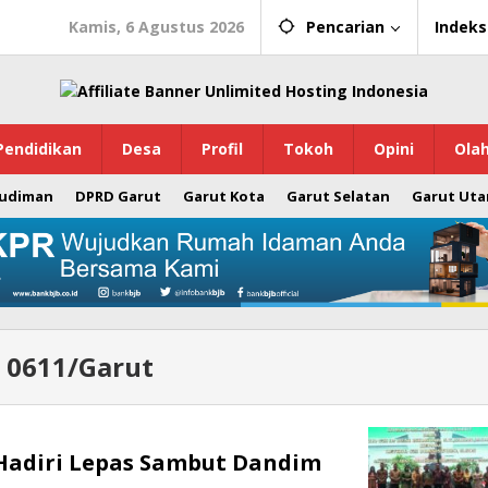
Kamis, 6 Agustus 2026
Pencarian
Indeks
Pendidikan
Desa
Profil
Tokoh
Opini
Ola
Budiman
DPRD Garut
Garut Kota
Garut Selatan
Garut Uta
 0611/Garut
Hadiri Lepas Sambut Dandim