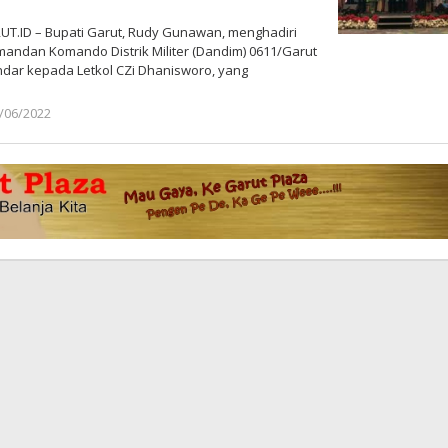
T.ID – Bupati Garut, Rudy Gunawan, menghadiri
andan Komando Distrik Militer (Dandim) 0611/Garut
kandar kepada Letkol CZi Dhanisworo, yang
/06/2022
oleh
Redaksi
Poros
Garut