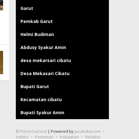
Garut
Pemkab Garut
Helmi Budiman
Abdusy Syakur Amin
desa mekarsari cibatu
Desa Mekasari Cibatu
Bupati Garut
Kecamatan cibatu
Bupati Syakur Amin
© PorosGarut.id
| Powered by
Jasakaka.com
Indeks
Pedoman
Kebijakan
Redaksi