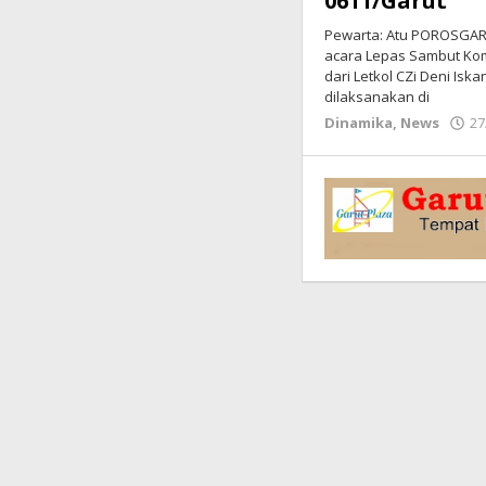
0611/Garut
Pewarta: Atu POROSGARU
acara Lepas Sambut Kom
dari Letkol CZi Deni Is
dilaksanakan di
Dinamika
,
News
27