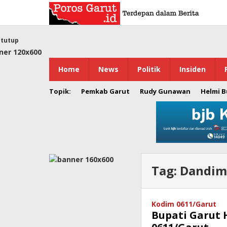
Lewati
ke
konten
tutup
Home
News
Politik
Insiden
Topik:
Pemkab Garut
Rudy Gunawan
Helmi 
Tag:
Dandim
Kodim 0611/Garut
Bupati Garut 