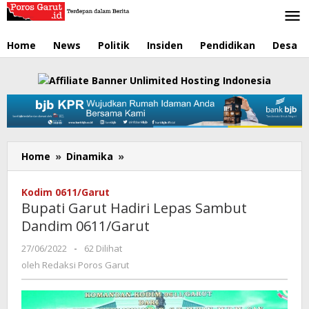
Lewati
ke
konten
Home
News
Politik
Insiden
Pendidikan
Desa
Home
»
Dinamika
»
Bupati
Garut
Hadiri
Kodim 0611/Garut
Lepas
Bupati Garut Hadiri Lepas Sambut
Sambut
Dandim 0611/Garut
Dandim
0611/Garut
27/06/2022
oleh
-
62 Dilihat
Redaksi
oleh
Redaksi Poros Garut
Poros
Garut