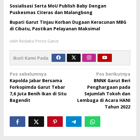
Sosialisasi Serta MoU Publish Baby Dengan
Puskesmas Citeras dan Malangbong
Bupati Garut Tinjau Korban Dugaan Keracunan MBG
di Cibatu, Pastikan Pelayanan Maksimal
oleh
Redaksi Poros Garut
Ikuti Kami Pada
Navigasi
Pos sebelumnya
Pos berikutnya
Kapolda Jabar Bersama
BNNK Garut Beri
pos
Forkopimda Garut Tebar
Penghargaan pada
7,6 Juta Benih Ikan di Situ
Sejumlah Tokoh dan
Bagendit
Lembaga di Acara HANI
Tahun 2022