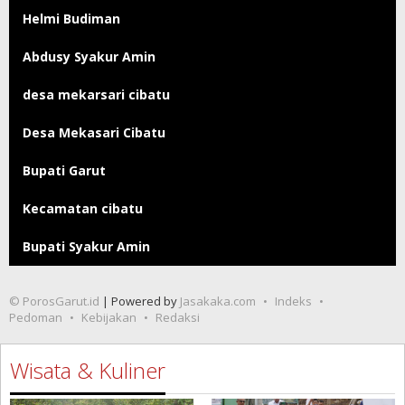
Helmi Budiman
Abdusy Syakur Amin
desa mekarsari cibatu
Desa Mekasari Cibatu
Bupati Garut
Kecamatan cibatu
Bupati Syakur Amin
© PorosGarut.id
| Powered by
Jasakaka.com
Indeks
Pedoman
Kebijakan
Redaksi
Wisata & Kuliner