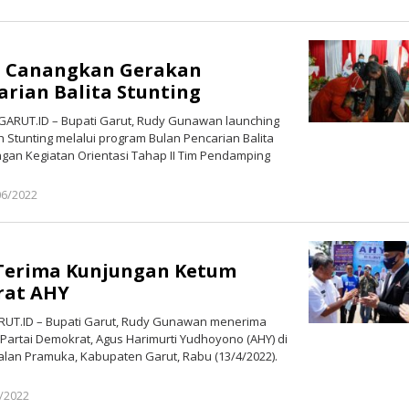
Redaksi
Poros
Garut
 Canangkan Gerakan
rian Balita Stunting
ARUT.ID – Bupati Garut, Rudy Gunawan launching
Stunting melalui program Bulan Pencarian Balita
gan Kegiatan Orientasi Tahap II Tim Pendamping
06/2022
oleh
Redaksi
Poros
Garut
 Terima Kunjungan Ketum
rat AHY
RUT.ID – Bupati Garut, Rudy Gunawan menerima
artai Demokrat, Agus Harimurti Yudhoyono (AHY) di
Jalan Pramuka, Kabupaten Garut, Rabu (13/4/2022).
/2022
oleh