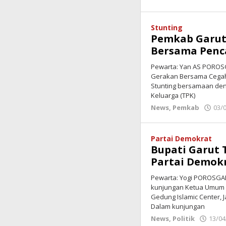
Stunting
Pemkab Garut
Bersama Penca
Pewarta: Yan AS POROSG
Gerakan Bersama Cegah 
Stunting bersamaan den
Keluarga (TPK)
News
,
Pemkab
03/
Partai Demokrat
Bupati Garut
Partai Demok
Pewarta: Yogi POROSGA
kunjungan Ketua Umum P
Gedung Islamic Center, 
Dalam kunjungan
News
,
Politik
13/04