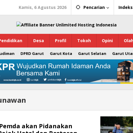
Kamis, 6 Agustus 2026
Pencarian
Indeks
Pendidikan
Desa
Profil
Tokoh
Opini
Ola
Budiman
DPRD Garut
Garut Kota
Garut Selatan
Garut Uta
unawan
: Pemda akan Pidanakan