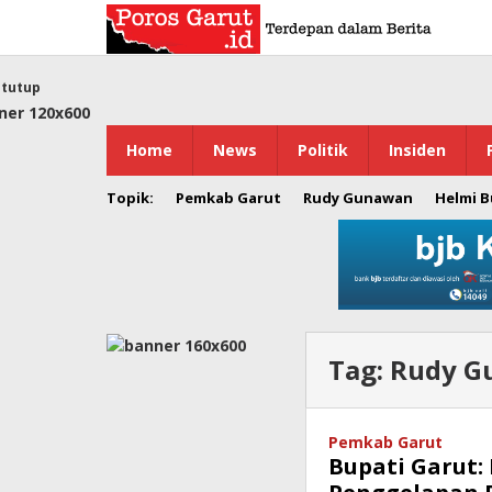
Lewati
ke
konten
tutup
Home
News
Politik
Insiden
Topik:
Pemkab Garut
Rudy Gunawan
Helmi 
Tag:
Rudy G
Pemkab Garut
Bupati Garut