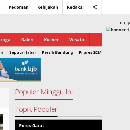
Pedoman
Kebijakan
Redaksi
tutup
hraga
Galeri
Kuliner
Wisata
ra
Seputar Jabar
Persib Bandung
Pilpres 2024
Populer Minggu Ini
Topik Populer
Poros Garut