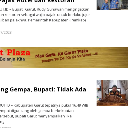
ajak Hotel dan Restoran
UT.ID – Bupati Garut, Rudy Gunawan mengingatkan
n restoran sebagai wajib pajak untuk berlaku jujur
jiban pajaknya. Pemerintah Kabupaten (Pemkab)
07/2023
oleh
Redaksi
Poros
Garut
ng Gempa, Bupati: Tidak Ada
T.ID – Kabupaten Garut tepatnya pukul 16.49 WIB
 sempat diguncang oleh gempa berkekuatan
 tersebut, Bupati Garut menyampaikan jika
ang