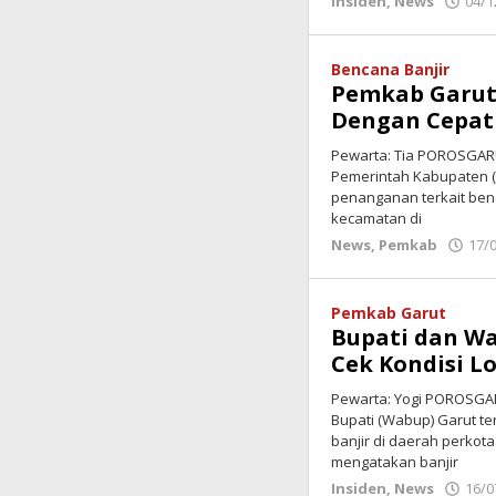
Insiden
,
News
04/1
Bencana Banjir
Pemkab Garut
Dengan Cepat
Pewarta: Tia POROSGARU
Pemerintah Kabupaten (
penanganan terkait benc
kecamatan di
News
,
Pemkab
17/
Pemkab Garut
Bupati dan W
Cek Kondisi Lo
Pewarta: Yogi POROSGAR
Bupati (Wabup) Garut te
banjir di daerah perkota
mengatakan banjir
Insiden
,
News
16/0