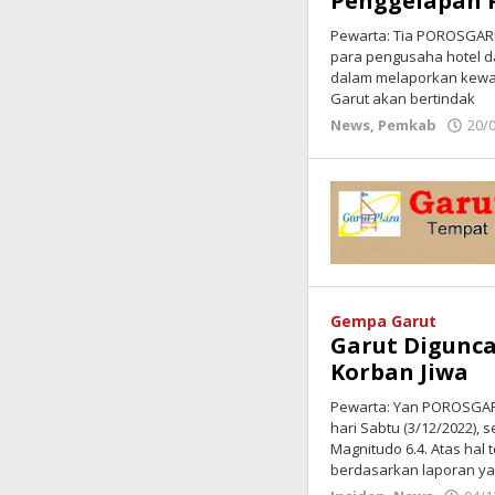
Penggelapan P
Pewarta: Tia POROSGAR
para pengusaha hotel da
dalam melaporkan kewa
Garut akan bertindak
News
,
Pemkab
20/
Gempa Garut
Garut Digunca
Korban Jiwa
Pewarta: Yan POROSGARU
hari Sabtu (3/12/2022),
Magnitudo 6.4. Atas hal
berdasarkan laporan y