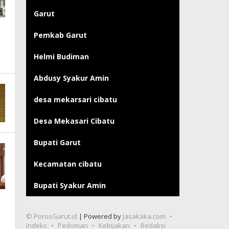
Garut
Pemkab Garut
Helmi Budiman
Abdusy Syakur Amin
desa mekarsari cibatu
Desa Mekasari Cibatu
Bupati Garut
Kecamatan cibatu
Bupati Syakur Amin
© PorosGarut.id
| Powered by
Jasakaka.com
Indeks
Pedoman
Kebijakan
Redaksi