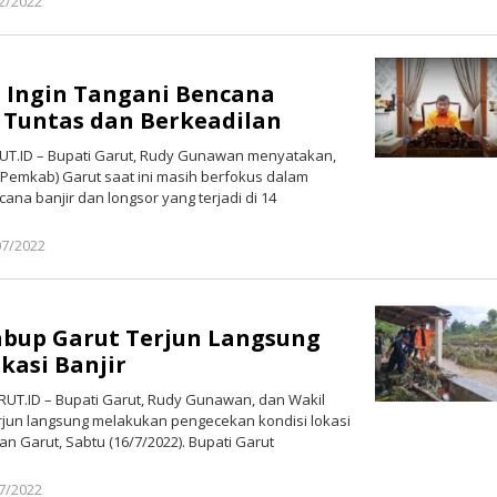
2/2022
oleh
Redaksi
Poros
Garut
 Ingin Tangani Bencana
 Tuntas dan Berkeadilan
T.ID – Bupati Garut, Rudy Gunawan menyatakan,
Pemkab) Garut saat ini masih berfokus dalam
ana banjir dan longsor yang terjadi di 14
07/2022
oleh
Redaksi
Poros
Garut
abup Garut Terjun Langsung
kasi Banjir
UT.ID – Bupati Garut, Rudy Gunawan, dan Wakil
rjun langsung melakukan pengecekan kondisi lokasi
an Garut, Sabtu (16/7/2022). Bupati Garut
7/2022
oleh