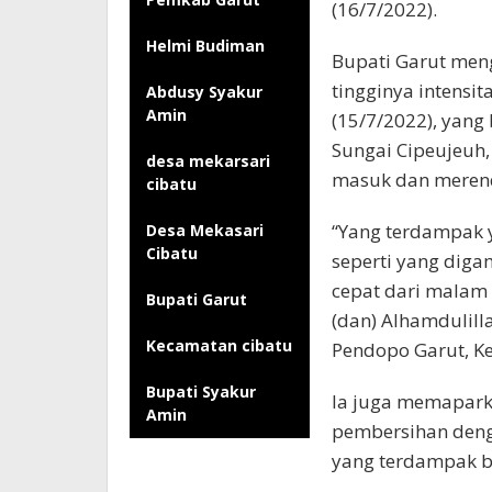
(16/7/2022).
Helmi Budiman
Bupati Garut meng
tingginya intensit
Abdusy Syakur
Amin
(15/7/2022), yang
Sungai Cipeujeuh,
desa mekarsari
masuk dan meren
cibatu
“Yang terdampak ya
Desa Mekasari
Cibatu
seperti yang diga
cepat dari malam 
Bupati Garut
(dan) Alhamdulilla
Kecamatan cibatu
Pendopo Garut, K
Bupati Syakur
Ia juga memapark
Amin
pembersihan deng
yang terdampak be