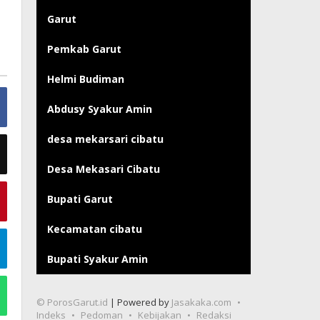
Garut
Pemkab Garut
Helmi Budiman
Abdusy Syakur Amin
desa mekarsari cibatu
Desa Mekasari Cibatu
Bupati Garut
Kecamatan cibatu
Bupati Syakur Amin
© PorosGarut.id
| Powered by
Jasakaka.com
Indeks
Pedoman
Kebijakan
Redaksi