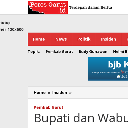
Lewati
ke
konten
tutup
Home
News
Politik
Insiden
Topik:
Pemkab Garut
Rudy Gunawan
Helmi 
Home
»
Insiden
»
Bupati
dan
Wabup
Pemkab Garut
Garut
Bupati dan Wabu
Terjun
Langsung