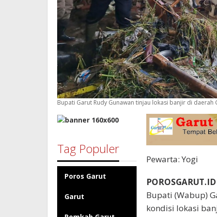
Bupati Garut Rudy Gunawan tinjau lokasi banjir di daerah 
Tag Populer
Pewarta: Yogi
Poros Garut
POROSGARUT.ID
Bupati (Wabup) G
Garut
kondisi lokasi ban
Pemkab Garut