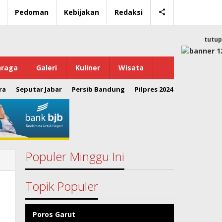
Pedoman
Kebijakan
Redaksi
tutup
hraga
Galeri
Kuliner
Wisata
ra
Seputar Jabar
Persib Bandung
Pilpres 2024
Populer Minggu Ini
Topik Populer
Poros Garut