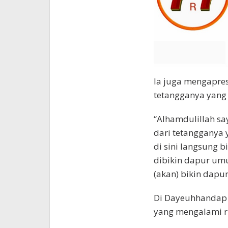
Ia juga mengapres
tetangganya yang 
“Alhamdulillah sa
dari tetangganya
di sini langsung 
dibikin dapur umum
(akan) bikin dap
Di Dayeuhhandap 
yang mengalami r