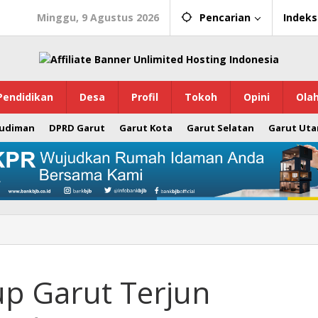
Minggu, 9 Agustus 2026
Pencarian
Indeks
Pendidikan
Desa
Profil
Tokoh
Opini
Ola
Budiman
DPRD Garut
Garut Kota
Garut Selatan
Garut Uta
p Garut Terjun