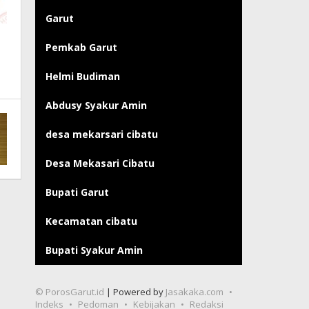
Garut
Pemkab Garut
Helmi Budiman
Abdusy Syakur Amin
desa mekarsari cibatu
Desa Mekasari Cibatu
Bupati Garut
Kecamatan cibatu
Bupati Syakur Amin
© PorosGarut.id
| Powered by
Jasakaka.com
Indeks
Pedoman
Kebijakan
Redaksi