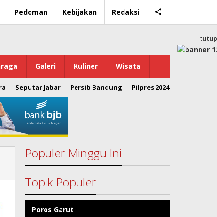
Pedoman
Kebijakan
Redaksi
tutup
hraga
Galeri
Kuliner
Wisata
ra
Seputar Jabar
Persib Bandung
Pilpres 2024
Populer Minggu Ini
Topik Populer
Poros Garut