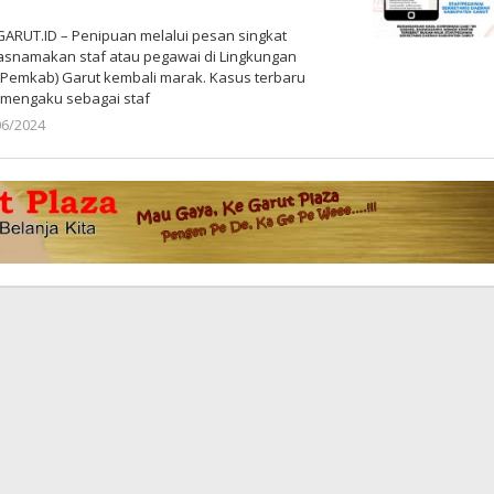
RUT.ID – Penipuan melalui pesan singkat
snamakan staf atau pegawai di Lingkungan
Pemkab) Garut kembali marak. Kasus terbaru
 mengaku sebagai staf
06/2024
oleh
Redaksi
Poros
Garut