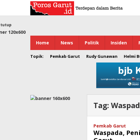
Lewati
ke
konten
tutup
Home
News
Politik
Insiden
Topik:
Pemkab Garut
Rudy Gunawan
Helmi 
Tag:
Waspad
Pemkab Garut
Waspada, Pen