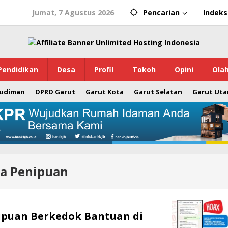
Jumat, 7 Agustus 2026
Pencarian
Indeks
Pendidikan
Desa
Profil
Tokoh
Opini
Ola
Budiman
DPRD Garut
Garut Kota
Garut Selatan
Garut Uta
a Penipuan
ipuan Berkedok Bantuan di