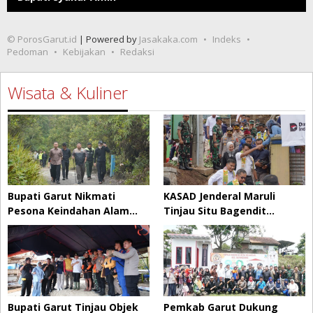
© PorosGarut.id
| Powered by
Jasakaka.com
Indeks
Pedoman
Kebijakan
Redaksi
Wisata & Kuliner
Bupati Garut Nikmati
KASAD Jenderal Maruli
Pesona Keindahan Alam…
Tinjau Situ Bagendit…
Bupati Garut Tinjau Objek
Pemkab Garut Dukung