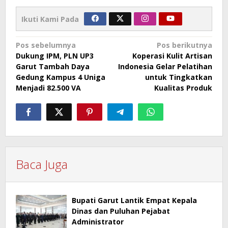
Ikuti Kami Pada
Navigasi
Pos sebelumnya
Pos berikutnya
Dukung IPM, PLN UP3
Koperasi Kulit Artisan
pos
Garut Tambah Daya
Indonesia Gelar Pelatihan
Gedung Kampus 4 Uniga
untuk Tingkatkan
Menjadi 82.500 VA
Kualitas Produk
Baca Juga
Bupati Garut Lantik Empat Kepala
Dinas dan Puluhan Pejabat
Administrator