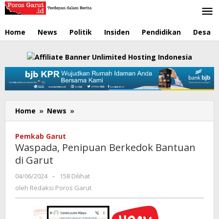
Lewati
ke
konten
Home
News
Politik
Insiden
Pendidikan
Desa
Home
»
News
»
Waspada,
Penipuan
Berkedok
Pemkab Garut
Bantuan
Waspada, Penipuan Berkedok Bantuan
di
di Garut
Garut
04/06/2024
oleh
-
158 Dilihat
Redaksi
oleh
Redaksi Poros Garut
Poros
Garut