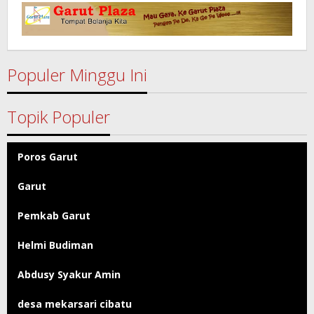
Garut
Populer Minggu Ini
Topik Populer
Poros Garut
Garut
Pemkab Garut
Helmi Budiman
Abdusy Syakur Amin
desa mekarsari cibatu