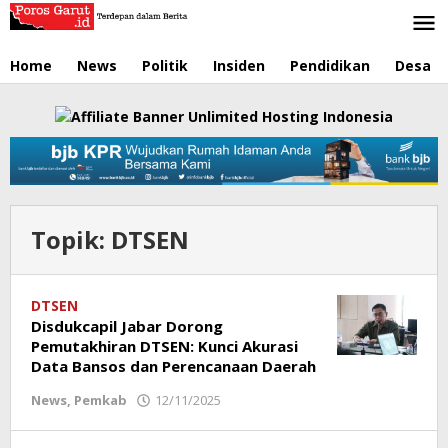
Lewati
ke
konten
Home
News
Politik
Insiden
Pendidikan
Desa
Topik:
DTSEN
DTSEN
Disdukcapil Jabar Dorong
Pemutakhiran DTSEN: Kunci Akurasi
Data Bansos dan Perencanaan Daerah
News
,
Pemkab
12/11/2025
oleh
Redaksi
Poros