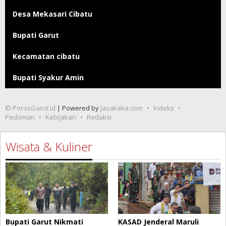
Desa Mekasari Cibatu
Bupati Garut
Kecamatan cibatu
Bupati Syakur Amin
© PorosGarut.id
| Powered by
Jasakaka.com
Indeks
Pedoman
Kebijakan
Redaksi
Wisata & Kuliner
Bupati Garut Nikmati
KASAD Jenderal Maruli