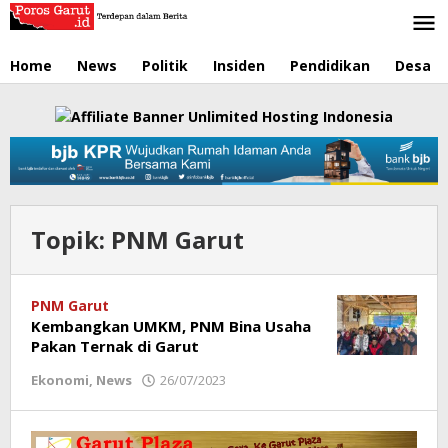
Lewati
ke
konten
Home
News
Politik
Insiden
Pendidikan
Desa
Topik:
PNM Garut
PNM Garut
Kembangkan UMKM, PNM Bina Usaha
Pakan Ternak di Garut
Ekonomi
,
News
26/07/2023
oleh
Redaksi
Poros
Garut