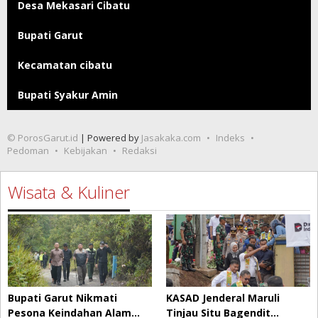
Desa Mekasari Cibatu
Bupati Garut
Kecamatan cibatu
Bupati Syakur Amin
© PorosGarut.id
| Powered by
Jasakaka.com
Indeks
Pedoman
Kebijakan
Redaksi
Wisata & Kuliner
Bupati Garut Nikmati
KASAD Jenderal Maruli
Pesona Keindahan Alam…
Tinjau Situ Bagendit…