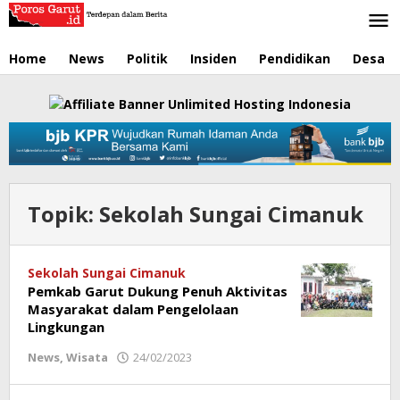
Lewati
ke
konten
Home
News
Politik
Insiden
Pendidikan
Desa
Topik:
Sekolah Sungai Cimanuk
Sekolah Sungai Cimanuk
Pemkab Garut Dukung Penuh Aktivitas
Masyarakat dalam Pengelolaan
Lingkungan
News
,
Wisata
24/02/2023
oleh
Redaksi
Poros