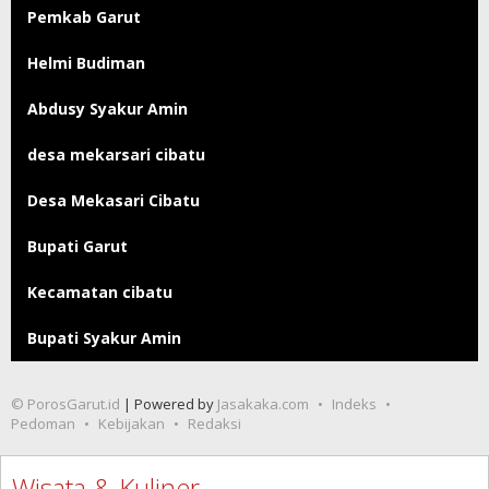
Pemkab Garut
Helmi Budiman
Abdusy Syakur Amin
desa mekarsari cibatu
Desa Mekasari Cibatu
Bupati Garut
Kecamatan cibatu
Bupati Syakur Amin
© PorosGarut.id
| Powered by
Jasakaka.com
Indeks
Pedoman
Kebijakan
Redaksi
Wisata & Kuliner