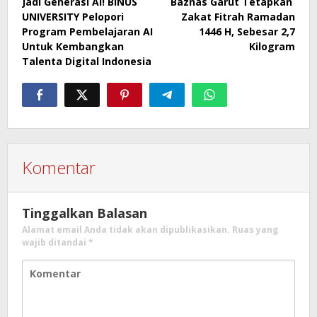
Jadi Generasi AI! BINUS
Baznas Garut Tetapkan
pos
UNIVERSITY Pelopori
Zakat Fitrah Ramadan
Program Pembelajaran AI
1446 H, Sebesar 2,7
Untuk Kembangkan
Kilogram
Talenta Digital Indonesia
Komentar
Tinggalkan Balasan
Alamat email Anda tidak akan dipublikasikan.
Ruas yang
wajib ditandai
*