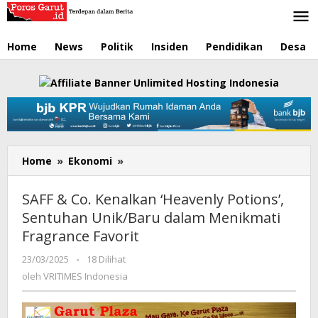
Lewati
ke
konten
Home
News
Politik
Insiden
Pendidikan
Desa
Home
»
Ekonomi
»
SAFF
&
Co.
SAFF & Co. Kenalkan ‘Heavenly Potions’,
Kenalkan
Sentuhan Unik/Baru dalam Menikmati
'Heavenly
Fragrance Favorit
Potions',
Sentuhan
23/03/2025
oleh
-
18 Dilihat
Unik/Baru
VRITIMES
oleh
VRITIMES Indonesia
dalam
Indonesia
Menikmati
Fragrance