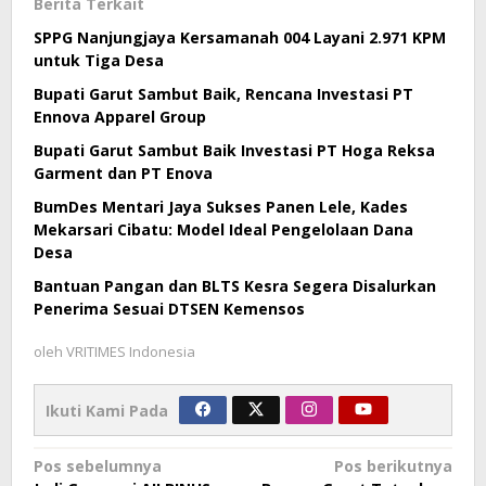
Berita Terkait
SPPG Nanjungjaya Kersamanah 004 Layani 2.971 KPM
untuk Tiga Desa
Bupati Garut Sambut Baik, Rencana Investasi PT
Ennova Apparel Group
Bupati Garut Sambut Baik Investasi PT Hoga Reksa
Garment dan PT Enova
BumDes Mentari Jaya Sukses Panen Lele, Kades
Mekarsari Cibatu: Model Ideal Pengelolaan Dana
Desa
Bantuan Pangan dan BLTS Kesra Segera Disalurkan
Penerima Sesuai DTSEN Kemensos
oleh
VRITIMES Indonesia
Ikuti Kami Pada
Navigasi
Pos sebelumnya
Pos berikutnya