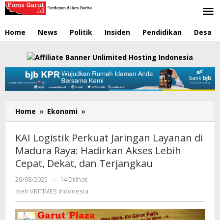
Lewati
ke
konten
Home
News
Politik
Insiden
Pendidikan
Desa
Home
»
Ekonomi
»
KAI
Logistik
Perkuat
KAI Logistik Perkuat Jaringan Layanan di
Jaringan
Madura Raya: Hadirkan Akses Lebih
Layanan
Cepat, Dekat, dan Terjangkau
di
Madura
26/08/2025
oleh
-
14 Dilihat
Raya:
VRITIMES
oleh
VRITIMES Indonesia
Hadirkan
Indonesia
Akses
Lebih