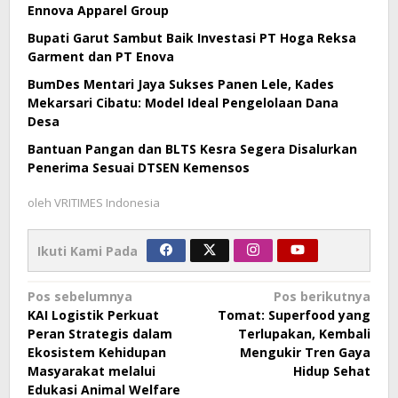
Ennova Apparel Group
Bupati Garut Sambut Baik Investasi PT Hoga Reksa
Garment dan PT Enova
BumDes Mentari Jaya Sukses Panen Lele, Kades
Mekarsari Cibatu: Model Ideal Pengelolaan Dana
Desa
Bantuan Pangan dan BLTS Kesra Segera Disalurkan
Penerima Sesuai DTSEN Kemensos
oleh
VRITIMES Indonesia
Ikuti Kami Pada
Navigasi
Pos sebelumnya
Pos berikutnya
KAI Logistik Perkuat
Tomat: Superfood yang
pos
Peran Strategis dalam
Terlupakan, Kembali
Ekosistem Kehidupan
Mengukir Tren Gaya
Masyarakat melalui
Hidup Sehat
Edukasi Animal Welfare