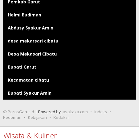
Pemkab Garut
Helmi Budiman
Abdusy Syakur Amin
desa mekarsari cibatu
Desa Mekasari Cibatu
Bupati Garut
Kecamatan cibatu
Bupati Syakur Amin
© PorosGarut.id
| Powered by
Jasakaka.com
Indeks
Pedoman
Kebijakan
Redaksi
Wisata & Kuliner