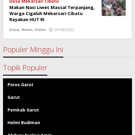
Desa Mekarsari Cibatu
Makan Nasi Liwet Massal Terpanjang,
Warga Cigaluh Mekarsari Cibatu
Rayakan HUT RI
Desa
,
News
,
Video
29/08/2022
oleh
Redaksi
Poros
Garut
Populer Minggu Ini
Topik Populer
Poros Garut
Garut
Pemkab Garut
Helmi Budiman