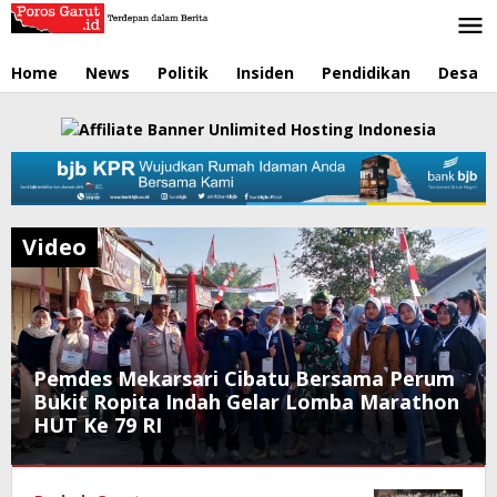
Lewati
ke
konten
Home
News
Politik
Insiden
Pendidikan
Desa
Video
Pemdes Mekarsari Cibatu Bersama Perum
Bukit Ropita Indah Gelar Lomba Marathon
HUT Ke 79 RI
News
,