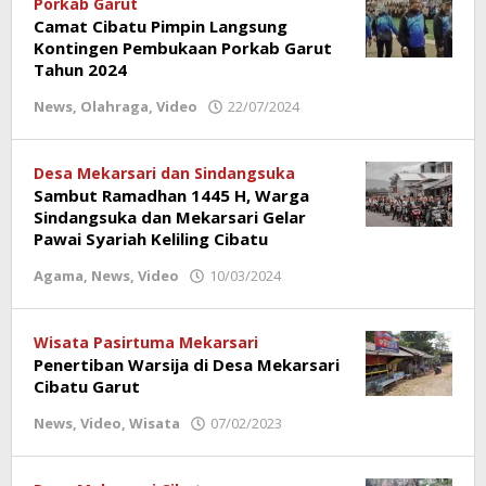
Olahraga
Porkab Garut
,
Video
Camat Cibatu Pimpin Langsung
Kontingen Pembukaan Porkab Garut
12/08/2024
Tahun 2024
oleh
Redaksi
News
,
Olahraga
,
Video
22/07/2024
oleh
Poros
Redaksi
Garut
Poros
Garut
Desa Mekarsari dan Sindangsuka
Sambut Ramadhan 1445 H, Warga
Sindangsuka dan Mekarsari Gelar
Pawai Syariah Keliling Cibatu
Agama
,
News
,
Video
10/03/2024
oleh
Redaksi
Poros
Garut
Wisata Pasirtuma Mekarsari
Penertiban Warsija di Desa Mekarsari
Cibatu Garut
News
,
Video
,
Wisata
07/02/2023
oleh
Redaksi
Poros
Garut