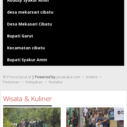
Abdusy Syakur Amin
desa mekarsari cibatu
Desa Mekasari Cibatu
Bupati Garut
Kecamatan cibatu
Bupati Syakur Amin
© PorosGarut.id
| Powered by
Jasakaka.com
Indeks
Pedoman
Kebijakan
Redaksi
Wisata & Kuliner