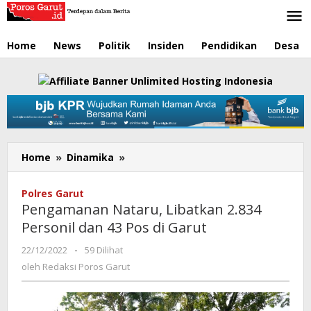
Lewati
ke
konten
Home
News
Politik
Insiden
Pendidikan
Desa
Home
»
Dinamika
»
Pengamanan
Nataru,
Libatkan
Polres Garut
2.834
Pengamanan Nataru, Libatkan 2.834
Personil
Personil dan 43 Pos di Garut
dan
43
22/12/2022
oleh
-
59 Dilihat
Pos
Redaksi
oleh
Redaksi Poros Garut
di
Poros
Garut
Garut