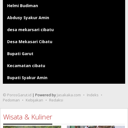
Helmi Budiman
Abdusy Syakur Amin
desa mekarsari cibatu
Desa Mekasari Cibatu
Bupati Garut
Kecamatan cibatu
Bupati Syakur Amin
© PorosGarut.id
| Powered by
Jasakaka.com
Indeks
Pedoman
Kebijakan
Redaksi
Wisata & Kuliner